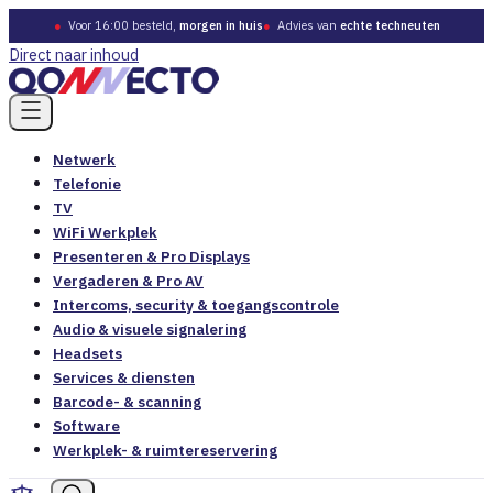
●
Voor 16:00 besteld,
morgen in huis
●
Advies van
echte techneuten
Direct naar inhoud
Netwerk
Telefonie
TV
WiFi Werkplek
Presenteren & Pro Displays
Vergaderen & Pro AV
Intercoms, security & toegangscontrole
Audio & visuele signalering
Headsets
Services & diensten
Barcode- & scanning
Software
Werkplek- & ruimtereservering