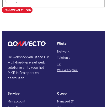
Review versturen
Winkel
Netwerk
De webshop van Qteco B.V.
Telefonie
— IT-hardware, netwerk,
TV
telefonie en tv voor het
WiFi Werkplek
MKB in Brainport en
daarbuiten.
Service
Qteco
Mijn account
Managed IT