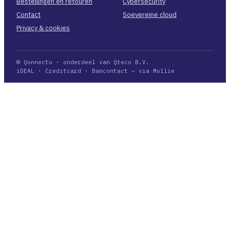
Bestellingen en retouren
Cybersecurity
Contact
Soevereine cloud
Privacy & cookies
© Qonnecto · onderdeel van Qteco B.V.
iDEAL · Creditcard · Bancontact — via Mollie