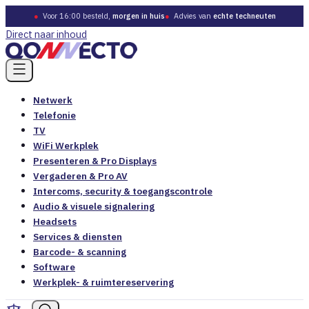
●
Voor 16:00 besteld,
morgen in huis
●
Advies van
echte techneuten
Direct naar inhoud
Netwerk
Telefonie
TV
WiFi Werkplek
Presenteren & Pro Displays
Vergaderen & Pro AV
Intercoms, security & toegangscontrole
Audio & visuele signalering
Headsets
Services & diensten
Barcode- & scanning
Software
Werkplek- & ruimtereservering