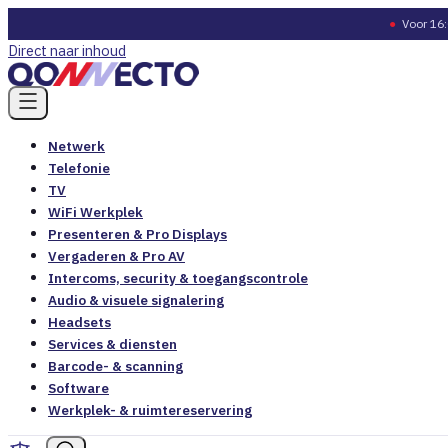
●
Voor 16:
Direct naar inhoud
Netwerk
Telefonie
TV
WiFi Werkplek
Presenteren & Pro Displays
Vergaderen & Pro AV
Intercoms, security & toegangscontrole
Audio & visuele signalering
Headsets
Services & diensten
Barcode- & scanning
Software
Werkplek- & ruimtereservering