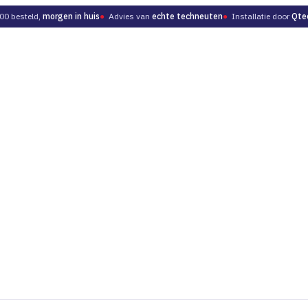
00 besteld,
morgen in huis
●
Advies van
echte techneuten
●
Installatie door
Qte