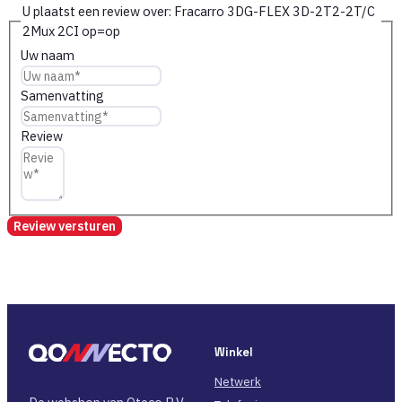
U plaatst een review over:
Fracarro 3DG-FLEX 3D-2T2-2T/C
2Mux 2CI op=op
Uw naam
Samenvatting
Review
Review versturen
Winkel
Netwerk