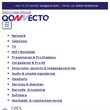
●
Voor 16:00 besteld,
morgen in huis
●
Advies van
echte techneuten
Direct naar inhoud
Netwerk
Telefonie
TV
WiFi Werkplek
Presenteren & Pro Displays
Vergaderen & Pro AV
Intercoms, security & toegangscontrole
Audio & visuele signalering
Headsets
Services & diensten
Barcode- & scanning
Software
Werkplek- & ruimtereservering