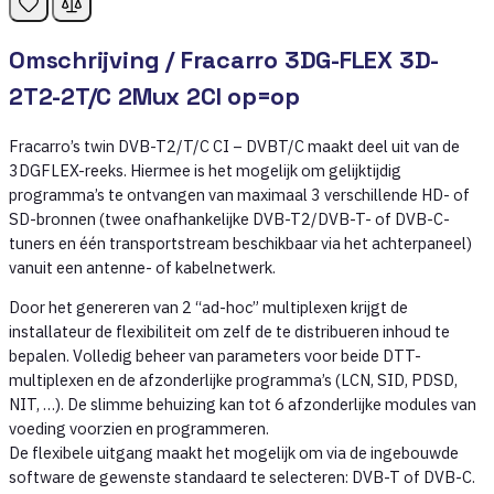
Omschrijving /
Fracarro 3DG-FLEX 3D-
2T2-2T/C 2Mux 2CI op=op
Fracarro’s twin DVB-T2/T/C CI – DVBT/C maakt deel uit van de
3DGFLEX-reeks. Hiermee is het mogelijk om gelijktijdig
programma’s te ontvangen van maximaal 3 verschillende HD- of
SD-bronnen (twee onafhankelijke DVB-T2/DVB-T- of DVB-C-
tuners en één transportstream beschikbaar via het achterpaneel)
vanuit een antenne- of kabelnetwerk.
Door het genereren van 2 “ad-hoc” multiplexen krijgt de
installateur de flexibiliteit om zelf de te distribueren inhoud te
bepalen. Volledig beheer van parameters voor beide DTT-
multiplexen en de afzonderlijke programma’s (LCN, SID, PDSD,
NIT, …). De slimme behuizing kan tot 6 afzonderlijke modules van
voeding voorzien en programmeren.
De flexibele uitgang maakt het mogelijk om via de ingebouwde
software de gewenste standaard te selecteren: DVB-T of DVB-C.