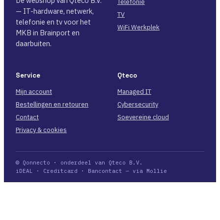
De webshop van Qteco B.V.
Telefonie
— IT-hardware, netwerk,
TV
telefonie en tv voor het
WiFi Werkplek
MKB in Brainport en
daarbuiten.
Service
Qteco
Mijn account
Managed IT
Bestellingen en retouren
Cybersecurity
Contact
Soevereine cloud
Privacy & cookies
© Qonnecto · onderdeel van Qteco B.V.
iDEAL · Creditcard · Bancontact — via Mollie