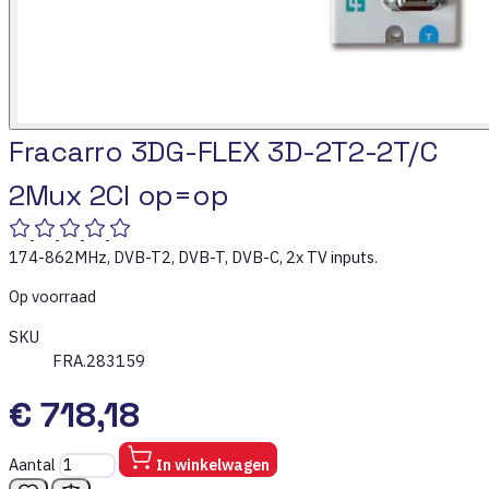
Fracarro 3DG-FLEX 3D-2T2-2T/C
2Mux 2CI op=op
174-862MHz, DVB-T2, DVB-T, DVB-C, 2x TV inputs.
Op voorraad
SKU
FRA.283159
€ 718,18
Aantal
In winkelwagen