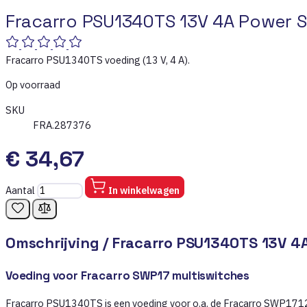
Fracarro PSU1340TS 13V 4A Power 
Fracarro PSU1340TS voeding (13 V, 4 A).
Op voorraad
SKU
FRA.287376
€ 34,67
Aantal
In winkelwagen
Omschrijving /
Fracarro PSU1340TS 13V 4
Voeding voor Fracarro SWP17 multiswitches
Fracarro PSU1340TS is een voeding voor o.a. de Fracarro SWP1