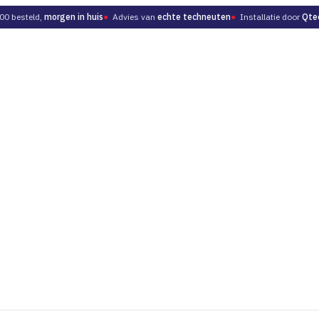
00 besteld,
morgen in huis
●
Advies van
echte techneuten
●
Installatie door
Qte