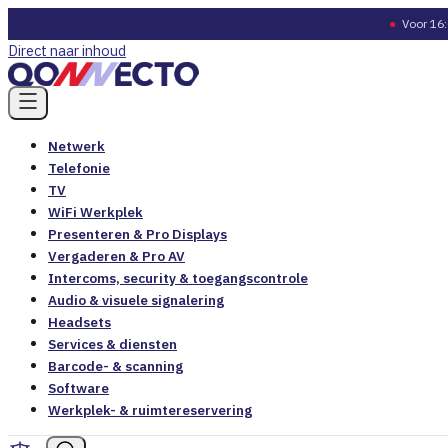
●
Voor 16:
Direct naar inhoud
Netwerk
Telefonie
TV
WiFi Werkplek
Presenteren & Pro Displays
Vergaderen & Pro AV
Intercoms, security & toegangscontrole
Audio & visuele signalering
Headsets
Services & diensten
Barcode- & scanning
Software
Werkplek- & ruimtereservering