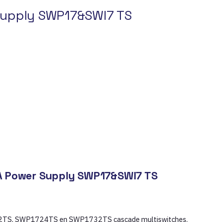
Supply SWP17&SWI7 TS
A Power Supply SWP17&SWI7 TS
712TS, SWP1724TS en SWP1732TS cascade multiswitches.