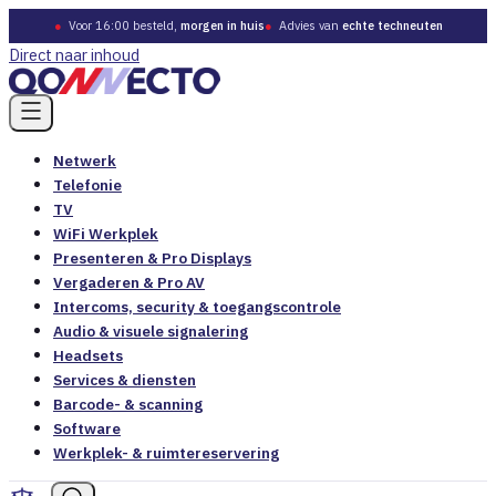
●
Voor 16:00 besteld,
morgen in huis
●
Advies van
echte techneuten
Direct naar inhoud
Netwerk
Telefonie
TV
WiFi Werkplek
Presenteren & Pro Displays
Vergaderen & Pro AV
Intercoms, security & toegangscontrole
Audio & visuele signalering
Headsets
Services & diensten
Barcode- & scanning
Software
Werkplek- & ruimtereservering