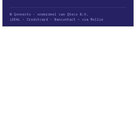
© Qonnecto · onderdeel van Qteco B.V.
iDEAL · Creditcard · Bancontact — via Mollie