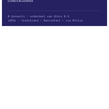
Privacy & cookies
© Qonnecto · onderdeel van Qteco B.V.
iDEAL · Creditcard · Bancontact — via Mollie