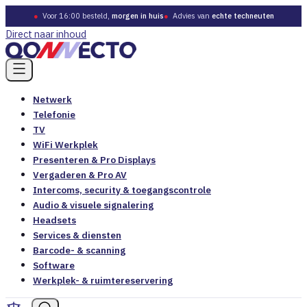
●
Voor 16:00 besteld,
morgen in huis
●
Advies van
echte techneuten
Direct naar inhoud
Netwerk
Telefonie
TV
WiFi Werkplek
Presenteren & Pro Displays
Vergaderen & Pro AV
Intercoms, security & toegangscontrole
Audio & visuele signalering
Headsets
Services & diensten
Barcode- & scanning
Software
Werkplek- & ruimtereservering