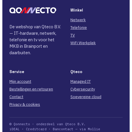
Winkel
Netwerk
De webshop van Qteco B.V.
Telefonie
— IT-hardware, netwerk,
TV
telefonie en tv voor het
WiFi Werkplek
MKB in Brainport en
daarbuiten.
Service
Qteco
Mijn account
Managed IT
Bestellingen en retouren
Cybersecurity
Contact
Soevereine cloud
Privacy & cookies
© Qonnecto · onderdeel van Qteco B.V.
iDEAL · Creditcard · Bancontact — via Mollie