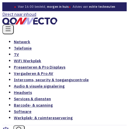
●
Voor 16:00 besteld,
morgen in huis
●
Advies van
echte techneuten
Direct naar inhoud
Netwerk
Telefonie
TV
WiFi Werkplek
Presenteren & Pro Displays
Vergaderen & Pro AV
Intercoms, security & toegangscontrole
Audio & visuele signalering
Headsets
Services & diensten
Barcode- & scanning
Software
Werkplek- & ruimtereservering