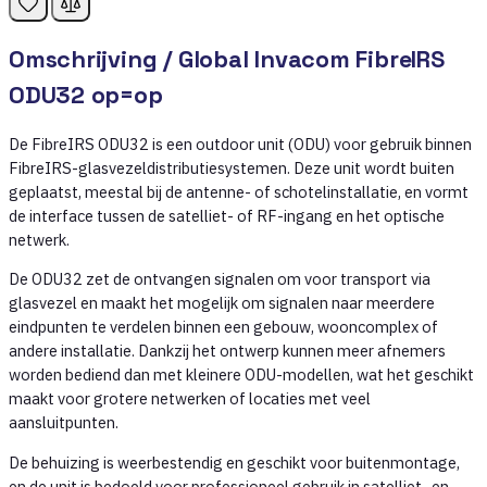
Omschrijving /
Global Invacom FibreIRS
ODU32 op=op
De FibreIRS ODU32 is een outdoor unit (ODU) voor gebruik binnen
FibreIRS-glasvezeldistributiesystemen. Deze unit wordt buiten
geplaatst, meestal bij de antenne- of schotelinstallatie, en vormt
de interface tussen de satelliet- of RF-ingang en het optische
netwerk.
De ODU32 zet de ontvangen signalen om voor transport via
glasvezel en maakt het mogelijk om signalen naar meerdere
eindpunten te verdelen binnen een gebouw, wooncomplex of
andere installatie. Dankzij het ontwerp kunnen meer afnemers
worden bediend dan met kleinere ODU-modellen, wat het geschikt
maakt voor grotere netwerken of locaties met veel
aansluitpunten.
De behuizing is weerbestendig en geschikt voor buitenmontage,
en de unit is bedoeld voor professioneel gebruik in satelliet- en