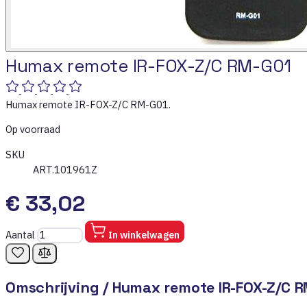
Humax remote IR-FOX-Z/C RM-G01
Humax remote IR-FOX-Z/C RM-G01.
Op voorraad
SKU
ART.101961Z
€ 33,02
Aantal
In winkelwagen
Omschrijving /
Humax remote IR-FOX-Z/C 