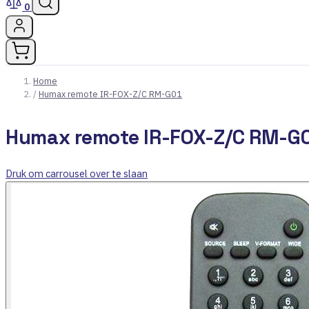
0
Home
/
Humax remote IR-FOX-Z/C RM-G01
Humax remote IR-FOX-Z/C RM-G
Druk om carrousel over te slaan