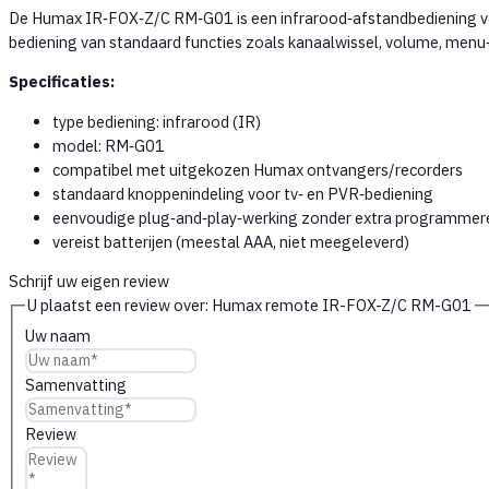
De Humax IR‑FOX‑Z/C RM‑G01 is een infrarood‑afstandbediening vo
bediening van standaard functies zoals kanaalwissel, volume, menu
Specificaties:
type bediening: infrarood (IR)
model: RM‑G01
compatibel met uitgekozen Humax ontvangers/recorders
standaard knoppenindeling voor tv‑ en PVR‑bediening
eenvoudige plug‑and‑play‑werking zonder extra programmer
vereist batterijen (meestal AAA, niet meegeleverd)
Schrijf uw eigen review
U plaatst een review over:
Humax remote IR-FOX-Z/C RM-G01
Uw naam
Samenvatting
Review