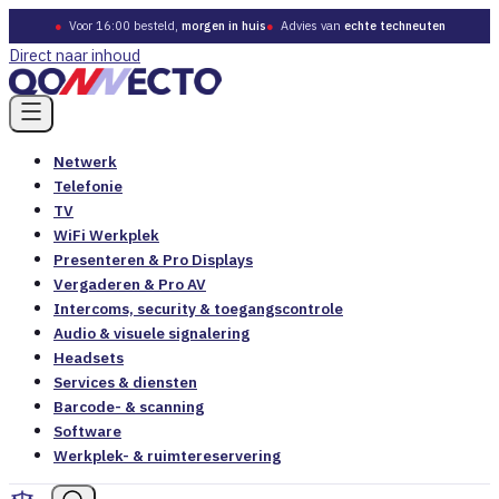
●
Voor 16:00 besteld,
morgen in huis
●
Advies van
echte techneuten
Direct naar inhoud
Netwerk
Telefonie
TV
WiFi Werkplek
Presenteren & Pro Displays
Vergaderen & Pro AV
Intercoms, security & toegangscontrole
Audio & visuele signalering
Headsets
Services & diensten
Barcode- & scanning
Software
Werkplek- & ruimtereservering