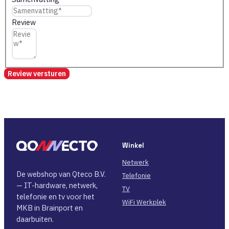
Review
Review versturen
Winkel
Netwerk
De webshop van Qteco B.V.
Telefonie
— IT-hardware, netwerk,
TV
telefonie en tv voor het
WiFi Werkplek
MKB in Brainport en
daarbuiten.