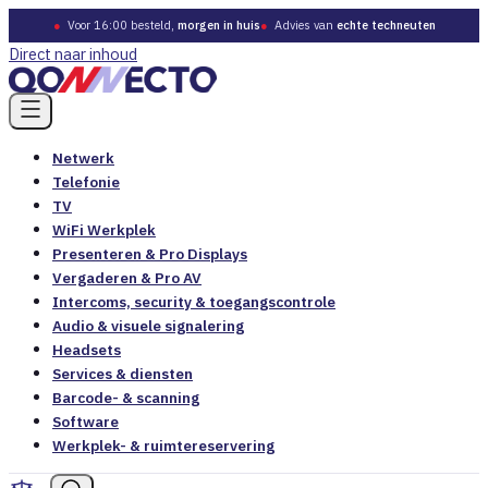
●
Voor 16:00 besteld,
morgen in huis
●
Advies van
echte techneuten
Direct naar inhoud
Netwerk
Telefonie
TV
WiFi Werkplek
Presenteren & Pro Displays
Vergaderen & Pro AV
Intercoms, security & toegangscontrole
Audio & visuele signalering
Headsets
Services & diensten
Barcode- & scanning
Software
Werkplek- & ruimtereservering