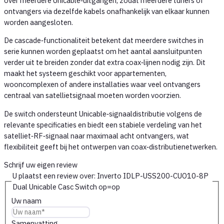
over meerdere Unicable‑uitgangen, zodat meerdere tuners of
ontvangers via dezelfde kabels onafhankelijk van elkaar kunnen
worden aangesloten.
De cascade‑functionaliteit betekent dat meerdere switches in
serie kunnen worden geplaatst om het aantal aansluitpunten
verder uit te breiden zonder dat extra coax‑lijnen nodig zijn. Dit
maakt het systeem geschikt voor appartementen,
wooncomplexen of andere installaties waar veel ontvangers
centraal van satellietsignaal moeten worden voorzien.
De switch ondersteunt Unicable‑signaaldistributie volgens de
relevante specificaties en biedt een stabiele verdeling van het
satelliet‑RF‑signaal naar maximaal acht ontvangers, wat
flexibiliteit geeft bij het ontwerpen van coax‑distributienetwerken.
Schrijf uw eigen review
U plaatst een review over:
Inverto IDLP-USS200-CUO10-8P
Dual Unicable Casc Switch op=op
Uw naam
Samenvatting