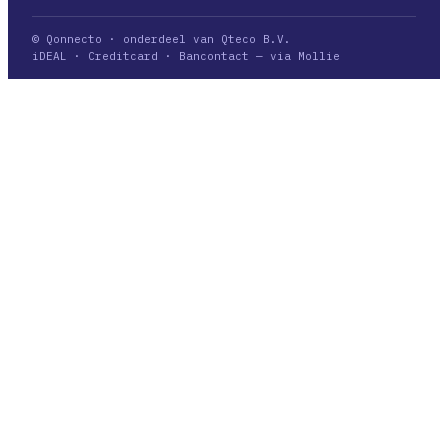
© Qonnecto · onderdeel van Qteco B.V.
iDEAL · Creditcard · Bancontact — via Mollie