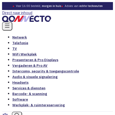
●
Voor 16:00 besteld,
morgen in huis
●
Advies van
echte techneuten
Direct naar inhoud
Netwerk
Telefonie
TV
WiFi Werkplek
Presenteren & Pro Displays
Vergaderen & Pro AV
Intercoms, security & toegangscontrole
Audio & visuele signalering
Headsets
Services & diensten
Barcode- & scanning
Software
Werkplek- & ruimtereservering