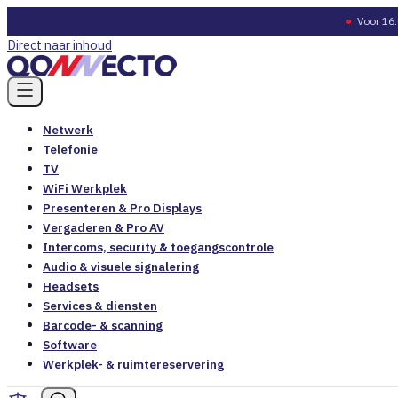
●
Voor 16:
Direct naar inhoud
Netwerk
Telefonie
TV
WiFi Werkplek
Presenteren & Pro Displays
Vergaderen & Pro AV
Intercoms, security & toegangscontrole
Audio & visuele signalering
Headsets
Services & diensten
Barcode- & scanning
Software
Werkplek- & ruimtereservering