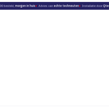
00 besteld,
morgen in huis
●
Advies van
echte techneuten
●
Installatie door
Qte