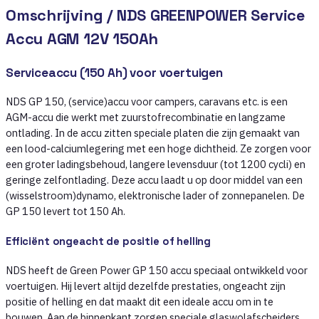
Omschrijving /
NDS GREENPOWER Service
Accu AGM 12V 150Ah
Serviceaccu (150 Ah) voor voertuigen
NDS GP 150, (service)accu voor campers, caravans etc. is een
AGM-accu die werkt met zuurstofrecombinatie en langzame
ontlading. In de accu zitten speciale platen die zijn gemaakt van
een lood-calciumlegering met een hoge dichtheid. Ze zorgen voor
een groter ladingsbehoud, langere levensduur (tot 1200 cycli) en
geringe zelfontlading. Deze accu laadt u op door middel van een
(wisselstroom)dynamo, elektronische lader of zonnepanelen. De
GP 150 levert tot 150 Ah.
Efficiënt ongeacht de positie of helling
NDS heeft de Green Power GP 150 accu speciaal ontwikkeld voor
voertuigen. Hij levert altijd dezelfde prestaties, ongeacht zijn
positie of helling en dat maakt dit een ideale accu om in te
bouwen. Aan de binnenkant zorgen speciale glaswolafscheiders