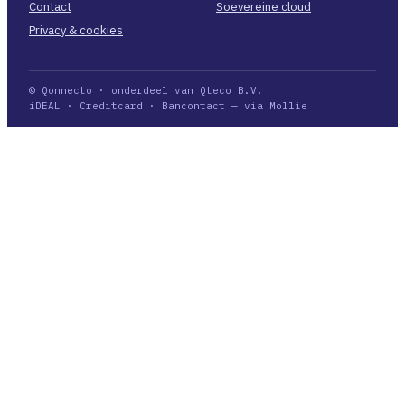
Contact
Soevereine cloud
Privacy & cookies
© Qonnecto · onderdeel van Qteco B.V.
iDEAL · Creditcard · Bancontact — via Mollie