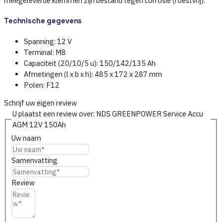
meegeleverde klemmen zijn bestand tegen corrosie (roestvrij).
Technische gegevens
Spanning: 12 V
Terminal: M8
Capaciteit (20/10/5 u): 150/142/135 Ah
Afmetingen (l x b x h): 485 x 172 x 287 mm
Polen: F12
Schrijf uw eigen review
U plaatst een review over:
NDS GREENPOWER Service Accu
AGM 12V 150Ah
Uw naam
Samenvatting
Review