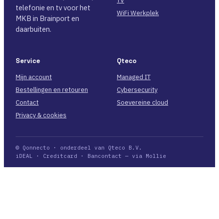
TV
telefonie en tv voor het
WiFi Werkplek
MKB in Brainport en
daarbuiten.
Service
Qteco
Mijn account
Managed IT
Bestellingen en retouren
Cybersecurity
Contact
Soevereine cloud
Privacy & cookies
© Qonnecto · onderdeel van Qteco B.V.
iDEAL · Creditcard · Bancontact — via Mollie