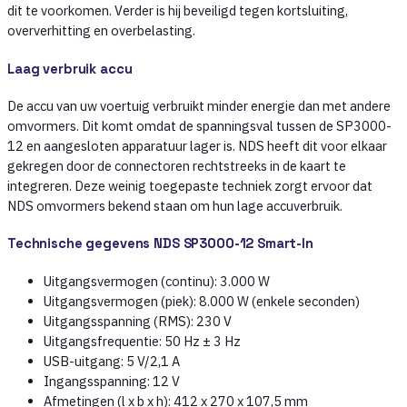
dit te voorkomen. Verder is hij beveiligd tegen kortsluiting,
oververhitting en overbelasting.
Laag verbruik accu
De accu van uw voertuig verbruikt minder energie dan met andere
omvormers. Dit komt omdat de spanningsval tussen de SP3000-
12 en aangesloten apparatuur lager is. NDS heeft dit voor elkaar
gekregen door de connectoren rechtstreeks in de kaart te
integreren. Deze weinig toegepaste techniek zorgt ervoor dat
NDS omvormers bekend staan om hun lage accuverbruik.
Technische gegevens NDS SP3000-12 Smart-In
Uitgangsvermogen (continu): 3.000 W
Uitgangsvermogen (piek): 8.000 W (enkele seconden)
Uitgangsspanning (RMS): 230 V
Uitgangsfrequentie: 50 Hz ± 3 Hz
USB-uitgang: 5 V/2,1 A
Ingangsspanning: 12 V
Afmetingen (l x b x h): 412 x 270 x 107,5 mm