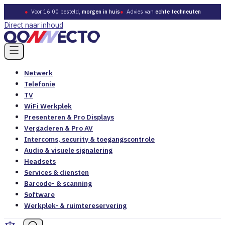
●
Voor 16:00 besteld,
morgen in huis
●
Advies van
echte techneuten
Direct naar inhoud
Netwerk
Telefonie
TV
WiFi Werkplek
Presenteren & Pro Displays
Vergaderen & Pro AV
Intercoms, security & toegangscontrole
Audio & visuele signalering
Headsets
Services & diensten
Barcode- & scanning
Software
Werkplek- & ruimtereservering