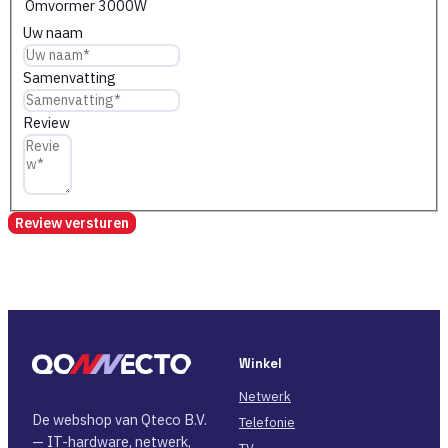
Omvormer 3000W
Uw naam
Samenvatting
Review
Review versturen
Winkel
Netwerk
De webshop van Qteco B.V.
Telefonie
— IT-hardware, netwerk,