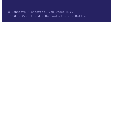
© Qonnecto · onderdeel van Qteco B.V.
iDEAL · Creditcard · Bancontact — via Mollie