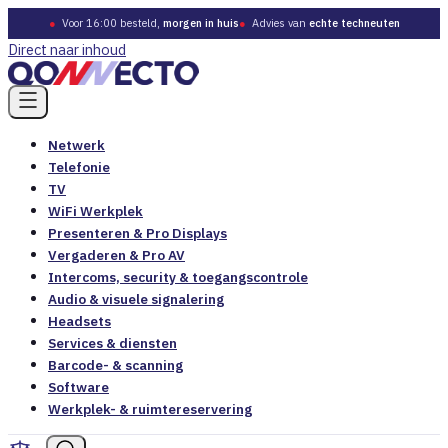
●
Voor 16:00 besteld,
morgen in huis
●
Advies van
echte techneuten
Direct naar inhoud
Netwerk
Telefonie
TV
WiFi Werkplek
Presenteren & Pro Displays
Vergaderen & Pro AV
Intercoms, security & toegangscontrole
Audio & visuele signalering
Headsets
Services & diensten
Barcode- & scanning
Software
Werkplek- & ruimtereservering