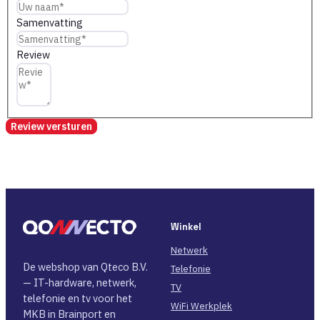
Samenvatting
Review
Review versturen
Winkel
Netwerk
De webshop van Qteco B.V.
Telefonie
— IT-hardware, netwerk,
TV
telefonie en tv voor het
WiFi Werkplek
MKB in Brainport en