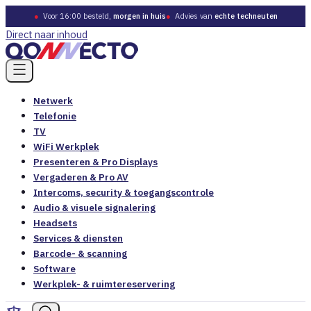
●
Voor 16:00 besteld,
morgen in huis
●
Advies van
echte techneuten
Direct naar inhoud
Netwerk
Telefonie
TV
WiFi Werkplek
Presenteren & Pro Displays
Vergaderen & Pro AV
Intercoms, security & toegangscontrole
Audio & visuele signalering
Headsets
Services & diensten
Barcode- & scanning
Software
Werkplek- & ruimtereservering