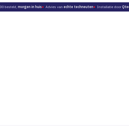
00 besteld,
morgen in huis
●
Advies van
echte techneuten
●
Installatie door
Qte