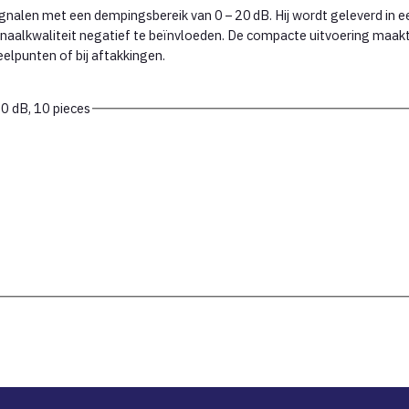
gnalen met een dempingsbereik van 0 – 20 dB. Hij wordt geleverd in e
aalkwaliteit negatief te beïnvloeden. De compacte uitvoering maakt 
eelpunten of bij aftakkingen.
0 dB, 10 pieces