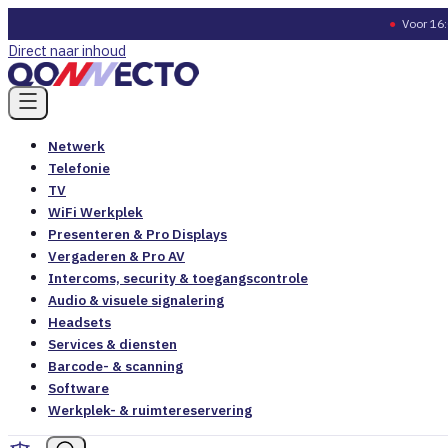
●
Voor 16:
Direct naar inhoud
Netwerk
Telefonie
TV
WiFi Werkplek
Presenteren & Pro Displays
Vergaderen & Pro AV
Intercoms, security & toegangscontrole
Audio & visuele signalering
Headsets
Services & diensten
Barcode- & scanning
Software
Werkplek- & ruimtereservering