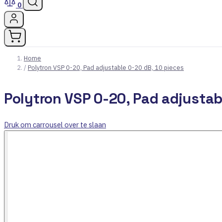
0
Home
/
Polytron VSP 0-20, Pad adjustable 0-20 dB, 10 pieces
Polytron VSP 0-20, Pad adjustab
Druk om carrousel over te slaan