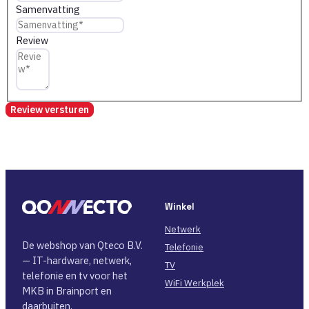
Samenvatting
Review
Review versturen
Winkel
Netwerk
De webshop van Qteco B.V.
Telefonie
— IT-hardware, netwerk,
TV
telefonie en tv voor het
WiFi Werkplek
MKB in Brainport en
daarbuiten.