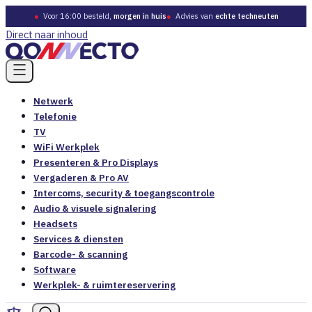
●
Voor 16:00 besteld,
morgen in huis
●
Advies van
echte techneuten
Direct naar inhoud
Netwerk
Telefonie
TV
WiFi Werkplek
Presenteren & Pro Displays
Vergaderen & Pro AV
Intercoms, security & toegangscontrole
Audio & visuele signalering
Headsets
Services & diensten
Barcode- & scanning
Software
Werkplek- & ruimtereservering