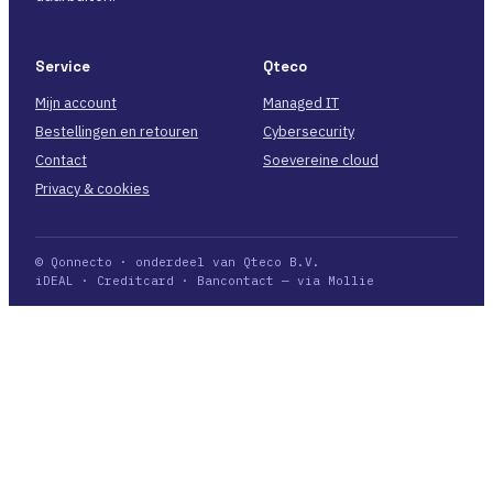
Service
Qteco
Mijn account
Managed IT
Bestellingen en retouren
Cybersecurity
Contact
Soevereine cloud
Privacy & cookies
© Qonnecto · onderdeel van Qteco B.V.
iDEAL · Creditcard · Bancontact — via Mollie