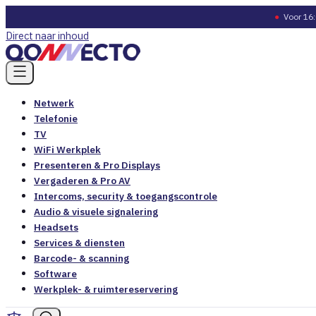
●
Voor 16:
Direct naar inhoud
Netwerk
Telefonie
TV
WiFi Werkplek
Presenteren & Pro Displays
Vergaderen & Pro AV
Intercoms, security & toegangscontrole
Audio & visuele signalering
Headsets
Services & diensten
Barcode- & scanning
Software
Werkplek- & ruimtereservering