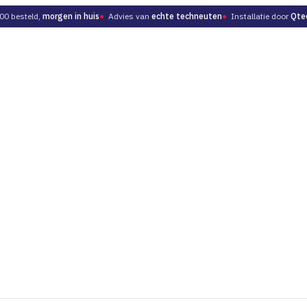
00 besteld,
morgen in huis
●
Advies van
echte techneuten
●
Installatie door
Qte