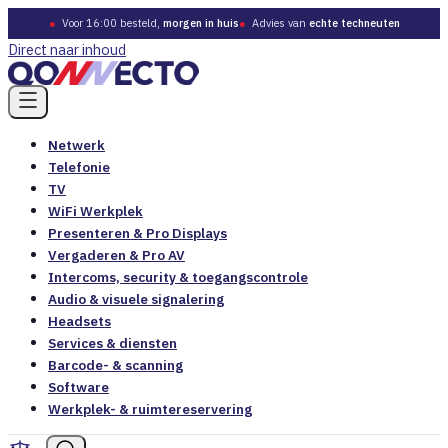
●
Voor 16:00 besteld,
morgen in huis
●
Advies van
echte techneuten
Direct naar inhoud
Netwerk
Telefonie
TV
WiFi Werkplek
Presenteren & Pro Displays
Vergaderen & Pro AV
Intercoms, security & toegangscontrole
Audio & visuele signalering
Headsets
Services & diensten
Barcode- & scanning
Software
Werkplek- & ruimtereservering