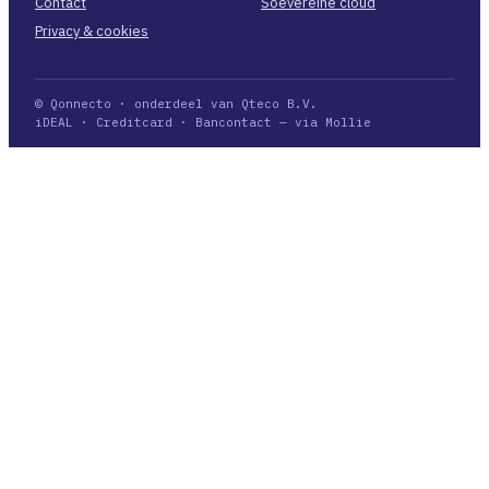
Contact
Soevereine cloud
Privacy & cookies
© Qonnecto · onderdeel van Qteco B.V.
iDEAL · Creditcard · Bancontact — via Mollie