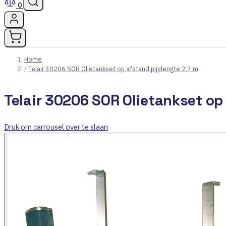
0
Home
/
Telair 30206 SOR Olietankset op afstand pijplengte 2,7 m
Telair 30206 SOR Olietankset op
Druk om carrousel over te slaan