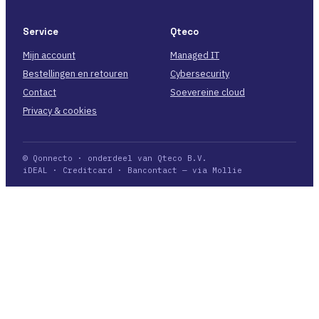
Service
Qteco
Mijn account
Managed IT
Bestellingen en retouren
Cybersecurity
Contact
Soevereine cloud
Privacy & cookies
© Qonnecto · onderdeel van Qteco B.V.
iDEAL · Creditcard · Bancontact — via Mollie