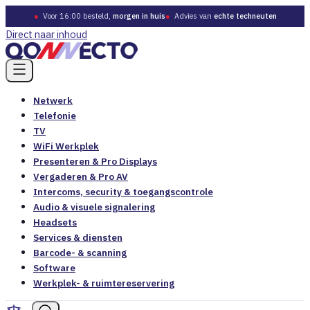
●
Voor 16:00 besteld,
morgen in huis
●
Advies van
echte techneuten
Direct naar inhoud
Netwerk
Telefonie
TV
WiFi Werkplek
Presenteren & Pro Displays
Vergaderen & Pro AV
Intercoms, security & toegangscontrole
Audio & visuele signalering
Headsets
Services & diensten
Barcode- & scanning
Software
Werkplek- & ruimtereservering