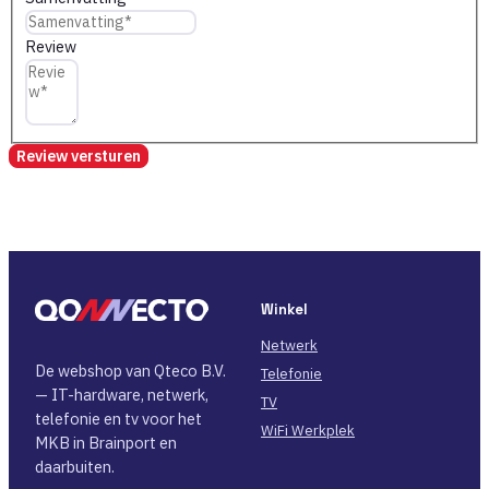
Review
Review versturen
Winkel
Netwerk
De webshop van Qteco B.V.
Telefonie
— IT-hardware, netwerk,
TV
telefonie en tv voor het
WiFi Werkplek
MKB in Brainport en
daarbuiten.