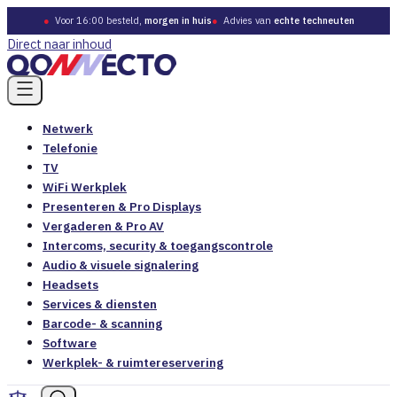
●
Voor 16:00 besteld,
morgen in huis
●
Advies van
echte techneuten
Direct naar inhoud
Netwerk
Telefonie
TV
WiFi Werkplek
Presenteren & Pro Displays
Vergaderen & Pro AV
Intercoms, security & toegangscontrole
Audio & visuele signalering
Headsets
Services & diensten
Barcode- & scanning
Software
Werkplek- & ruimtereservering