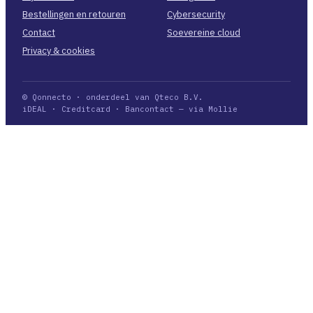
Bestellingen en retouren
Cybersecurity
Contact
Soevereine cloud
Privacy & cookies
© Qonnecto · onderdeel van Qteco B.V.
iDEAL · Creditcard · Bancontact — via Mollie