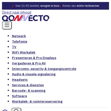
●
Voor 16:00 besteld,
morgen in huis
●
Advies van
echte techneuten
Direct naar inhoud
Netwerk
Telefonie
TV
WiFi Werkplek
Presenteren & Pro Displays
Vergaderen & Pro AV
Intercoms, security & toegangscontrole
Audio & visuele signalering
Headsets
Services & diensten
Barcode- & scanning
Software
Werkplek- & ruimtereservering