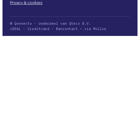
Privacy & cookies
© Qonnecto · onderdeel van Qteco B.V.
iDEAL · Creditcard · Bancontact — via Mollie