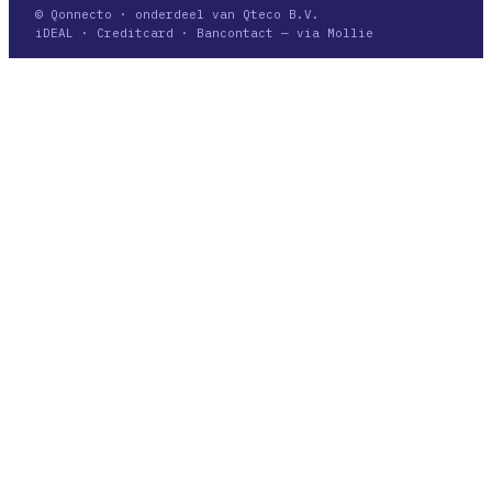
© Qonnecto · onderdeel van Qteco B.V.
iDEAL · Creditcard · Bancontact — via Mollie