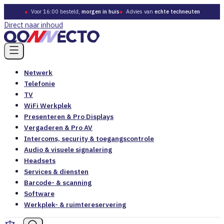
●
Voor 16:00 besteld,
morgen in huis
●
Advies van
echte techneuten
Direct naar inhoud
Netwerk
Telefonie
TV
WiFi Werkplek
Presenteren & Pro Displays
Vergaderen & Pro AV
Intercoms, security & toegangscontrole
Audio & visuele signalering
Headsets
Services & diensten
Barcode- & scanning
Software
Werkplek- & ruimtereservering