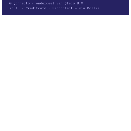
© Qonnecto · onderdeel van Qteco B.V.
iDEAL · Creditcard · Bancontact — via Mollie