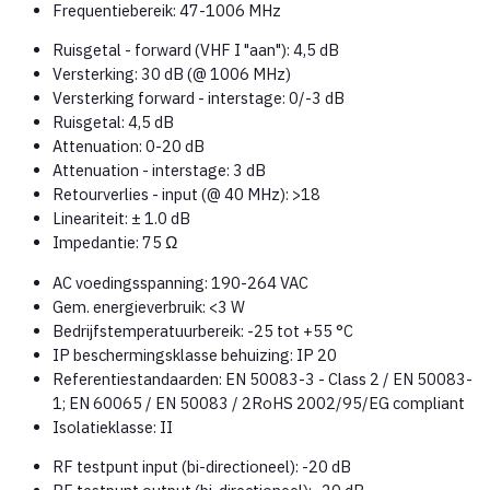
Frequentiebereik: 47-1006 MHz
Ruisgetal - forward (VHF I "aan"): 4,5 dB
Versterking: 30 dB (@ 1006 MHz)
Versterking forward - interstage: 0/-3 dB
Ruisgetal: 4,5 dB
Attenuation: 0-20 dB
Attenuation - interstage: 3 dB
Retourverlies - input (@ 40 MHz): >18
Lineariteit: ± 1.0 dB
Impedantie: 75 Ω
AC voedingsspanning: 190-264 VAC
Gem. energieverbruik: <3 W
Bedrijfstemperatuurbereik: -25 tot +55 °C
IP beschermingsklasse behuizing: IP 20
Referentiestandaarden: EN 50083-3 - Class 2 / EN 50083-
1; EN 60065 / EN 50083 / 2RoHS 2002/95/EG compliant
Isolatieklasse: II
RF testpunt input (bi-directioneel): -20 dB