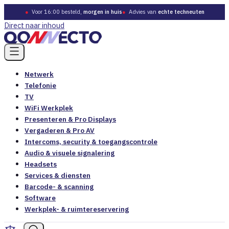
●
Voor 16:00 besteld,
morgen in huis
●
Advies van
echte techneuten
Direct naar inhoud
Netwerk
Telefonie
TV
WiFi Werkplek
Presenteren & Pro Displays
Vergaderen & Pro AV
Intercoms, security & toegangscontrole
Audio & visuele signalering
Headsets
Services & diensten
Barcode- & scanning
Software
Werkplek- & ruimtereservering