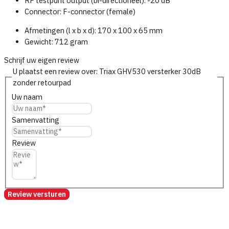
RF testpunt output (bi-directioneel): -20 dB
Connector: F-connector (female)
Afmetingen (l x b x d): 170 x 100 x 65 mm
Gewicht: 712 gram
Schrijf uw eigen review
U plaatst een review over:
Triax GHV530 versterker 30dB
zonder retourpad
Uw naam
Samenvatting
Review
Review versturen