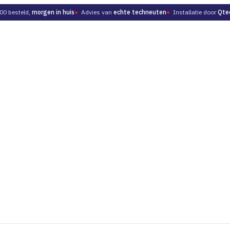
00 besteld,
morgen in huis
●
Advies van
echte techneuten
●
Installatie door
Qte