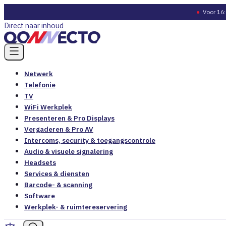
●
Voor 16:
Direct naar inhoud
Netwerk
Telefonie
TV
WiFi Werkplek
Presenteren & Pro Displays
Vergaderen & Pro AV
Intercoms, security & toegangscontrole
Audio & visuele signalering
Headsets
Services & diensten
Barcode- & scanning
Software
Werkplek- & ruimtereservering