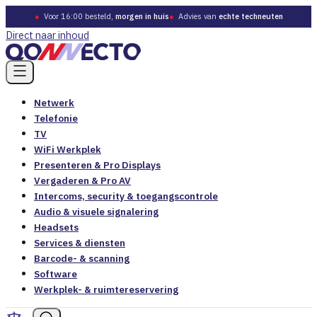
●
Voor 16:00 besteld,
morgen in huis
●
Advies van
echte techneuten
Direct naar inhoud
Netwerk
Telefonie
TV
WiFi Werkplek
Presenteren & Pro Displays
Vergaderen & Pro AV
Intercoms, security & toegangscontrole
Audio & visuele signalering
Headsets
Services & diensten
Barcode- & scanning
Software
Werkplek- & ruimtereservering