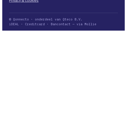
Privacy & cookies
© Qonnecto · onderdeel van Qteco B.V.
iDEAL · Creditcard · Bancontact — via Mollie