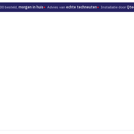
00 besteld,
morgen in huis
●
Advies van
echte techneuten
●
Installatie door
Qte