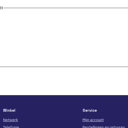
WH
Winkel
Service
Netwerk
Mijn account
Telefonie
Bestellingen en retouren