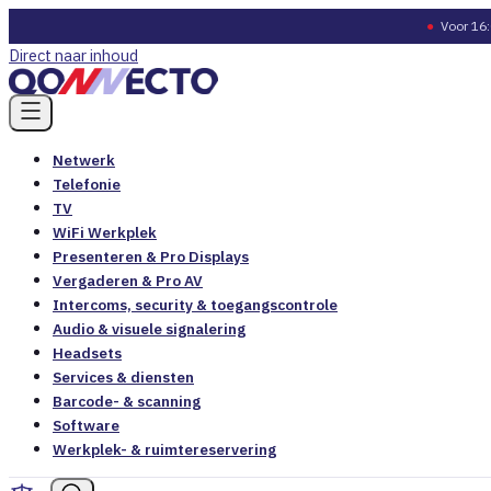
●
Voor 16:
Direct naar inhoud
Netwerk
Telefonie
TV
WiFi Werkplek
Presenteren & Pro Displays
Vergaderen & Pro AV
Intercoms, security & toegangscontrole
Audio & visuele signalering
Headsets
Services & diensten
Barcode- & scanning
Software
Werkplek- & ruimtereservering