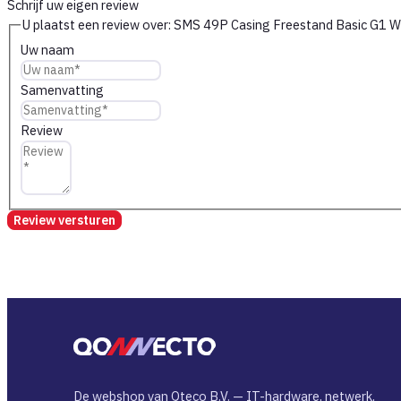
Schrijf uw eigen review
U plaatst een review over:
SMS 49P Casing Freestand Basic G1 
Uw naam
Samenvatting
Review
Review versturen
De webshop van Qteco B.V. — IT-hardware, netwerk,