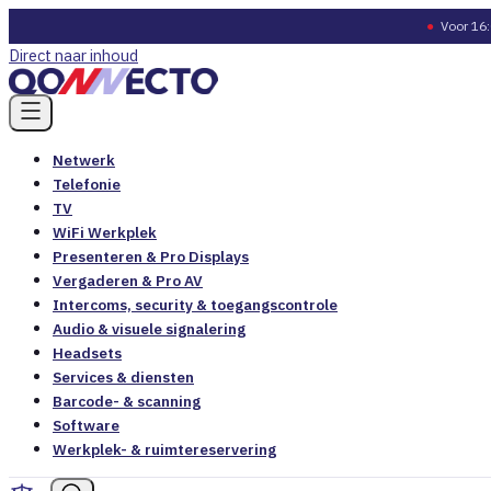
●
Voor 16:
Direct naar inhoud
Netwerk
Telefonie
TV
WiFi Werkplek
Presenteren & Pro Displays
Vergaderen & Pro AV
Intercoms, security & toegangscontrole
Audio & visuele signalering
Headsets
Services & diensten
Barcode- & scanning
Software
Werkplek- & ruimtereservering