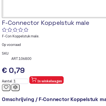
F-Connector Koppelstuk male
F-Con Koppelstuk male.
Op voorraad
SKU
ART.106800
€ 0,79
Aantal
In winkelwagen
Omschrijving /
F-Connector Koppelstuk ma