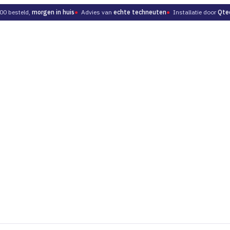
00 besteld,
morgen in huis
●
Advies van
echte techneuten
●
Installatie door
Qte