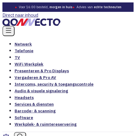
●
Voor 16:00 besteld,
morgen in huis
●
Advies van
echte techneuten
Direct naar inhoud
Netwerk
Telefonie
TV
WiFi Werkplek
Presenteren & Pro Displays
Vergaderen & Pro AV
Intercoms, security & toegangscontrole
Audio & visuele signalering
Headsets
Services & diensten
Barcode- & scanning
Software
Werkplek- & ruimtereservering