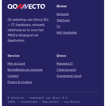
Winkel
Netwerk
De webshop van Qteco B.V.
Telefonie
— IT-hardware, netwerk,
TV
telefonie en tv voor het
WiFi Werkplek
MKB in Brainport en
daarbuiten.
Service
Qteco
Mijn account
Managed IT
Bestellingen en retouren
Cybersecurity
Contact
Soevereine cloud
Privacy & cookies
© Qonnecto · onderdeel van Qteco B.V.
iDEAL · Creditcard · Bancontact — via Mollie