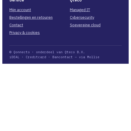
Service
Qteco
Mijn account
Managed IT
Bestellingen en retouren
Cybersecurity
Contact
Soevereine cloud
Privacy & cookies
© Qonnecto · onderdeel van Qteco B.V.
iDEAL · Creditcard · Bancontact — via Mollie