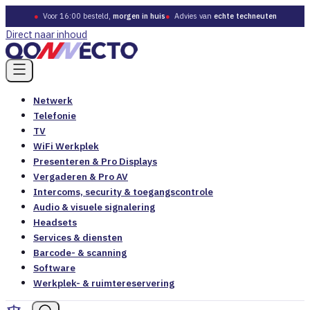
●
Voor 16:00 besteld,
morgen in huis
●
Advies van
echte techneuten
Direct naar inhoud
Netwerk
Telefonie
TV
WiFi Werkplek
Presenteren & Pro Displays
Vergaderen & Pro AV
Intercoms, security & toegangscontrole
Audio & visuele signalering
Headsets
Services & diensten
Barcode- & scanning
Software
Werkplek- & ruimtereservering