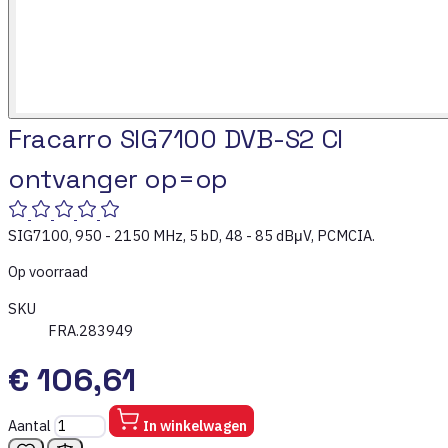
Fracarro SIG7100 DVB-S2 CI
ontvanger op=op
SIG7100, 950 - 2150 MHz, 5 bD, 48 - 85 dBμV, PCMCIA.
Op voorraad
SKU
FRA.283949
€ 106,61
Aantal
In winkelwagen