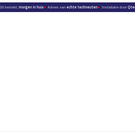
00 besteld,
morgen in huis
●
Advies van
echte techneuten
●
Installatie door
Qte