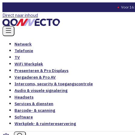
●
Voor 16:
Direct naar inhoud
Netwerk
Telefonie
TV
WiFi Werkplek
Presenteren & Pro Displays
Vergaderen & Pro AV
Intercoms, security & toegangscontrole
Audio & visuele signalering
Headsets
Services & diensten
Barcode- & scanning
Software
Werkplek- & ruimtereservering