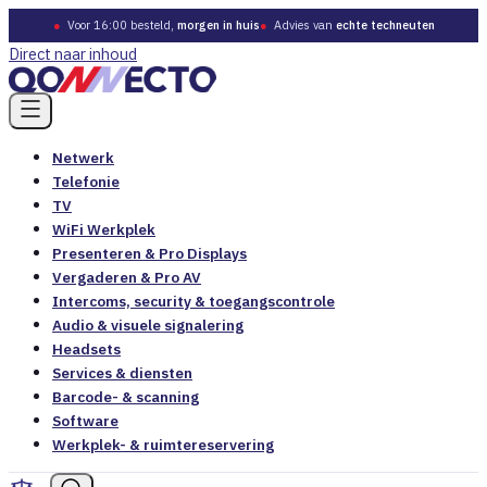
●
Voor 16:00 besteld,
morgen in huis
●
Advies van
echte techneuten
Direct naar inhoud
Netwerk
Telefonie
TV
WiFi Werkplek
Presenteren & Pro Displays
Vergaderen & Pro AV
Intercoms, security & toegangscontrole
Audio & visuele signalering
Headsets
Services & diensten
Barcode- & scanning
Software
Werkplek- & ruimtereservering