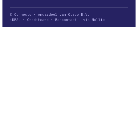
© Qonnecto · onderdeel van Qteco B.V.
iDEAL · Creditcard · Bancontact — via Mollie