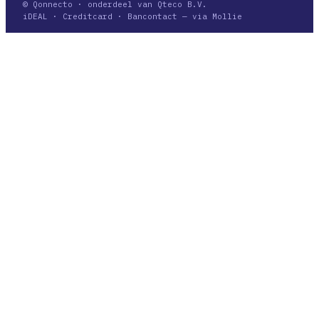
© Qonnecto · onderdeel van Qteco B.V.
iDEAL · Creditcard · Bancontact — via Mollie