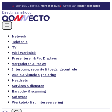
●
Voor 16:00 besteld,
morgen in huis
●
Advies van
echte techneuten
Direct naar inhoud
Netwerk
Telefonie
TV
WiFi Werkplek
Presenteren & Pro Displays
Vergaderen & Pro AV
Intercoms, security & toegangscontrole
Audio & visuele signalering
Headsets
Services & diensten
Barcode- & scanning
Software
Werkplek- & ruimtereservering