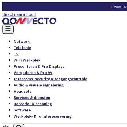
●
Voor 16:
Direct naar inhoud
Netwerk
Telefonie
TV
WiFi Werkplek
Presenteren & Pro Displays
Vergaderen & Pro AV
Intercoms, security & toegangscontrole
Audio & visuele signalering
Headsets
Services & diensten
Barcode- & scanning
Software
Werkplek- & ruimtereservering