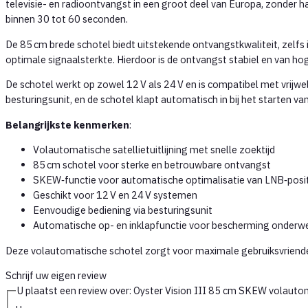
televisie- en radioontvangst in een groot deel van Europa, zonder ha
binnen 30 tot 60 seconden.
De 85 cm brede schotel biedt uitstekende ontvangstkwaliteit, zelf
optimale signaalsterkte. Hierdoor is de ontvangst stabiel en van hog
De schotel werkt op zowel 12 V als 24 V en is compatibel met vrijwe
besturingsunit, en de schotel klapt automatisch in bij het starten 
Belangrijkste kenmerken
:
Volautomatische satellietuitlijning met snelle zoektijd
85 cm schotel voor sterke en betrouwbare ontvangst
SKEW‑functie voor automatische optimalisatie van LNB‑posi
Geschikt voor 12 V en 24 V systemen
Eenvoudige bediening via besturingsunit
Automatische op- en inklapfunctie voor bescherming onderw
Deze volautomatische schotel zorgt voor maximale gebruiksvriende
Schrijf uw eigen review
U plaatst een review over:
Oyster Vision III 85 cm SKEW volaut