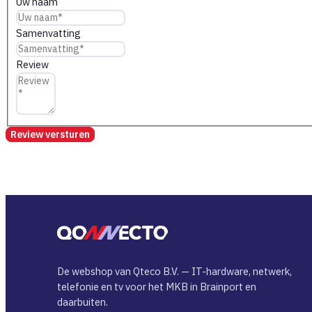
Uw naam
Samenvatting
Review
Review versturen
De webshop van Qteco B.V. — IT-hardware, netwerk,
telefonie en tv voor het MKB in Brainport en
daarbuiten.