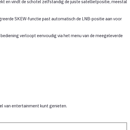
t en vindt de schotel zelfstandig de juiste satellietpositie, meestal
tegreerde SKEW‑functie past automatisch de LNB-positie aan voor
 De bediening verloopt eenvoudig via het menu van de meegeleverde
l van entertainment kunt genieten.