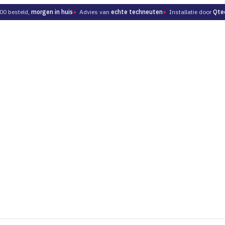
00 besteld,
morgen in huis
●
Advies van
echte techneuten
●
Installatie door
Qte