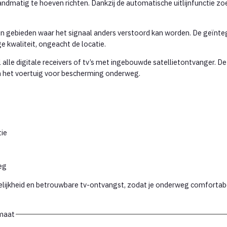
ndmatig te hoeven richten. Dankzij de automatische uitlijnfunctie zoek
s in gebieden waar het signaal anders verstoord kan worden. De geïn
e kwaliteit, ongeacht de locatie.
l alle digitale receivers of tv’s met ingebouwde satellietontvanger.
van het voertuig voor bescherming onderweg.
tie
eg
lijkheid en betrouwbare tv-ontvangst, zodat je onderweg comfortabe
omaat