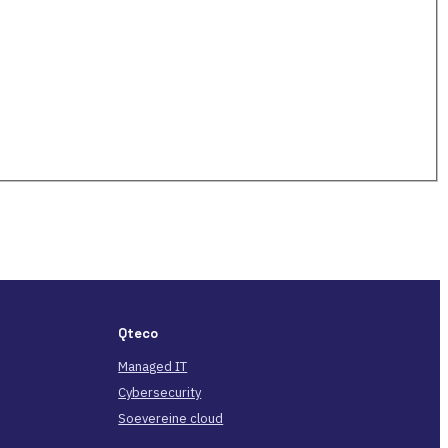
Qteco
Managed IT
Cybersecurity
Soevereine cloud