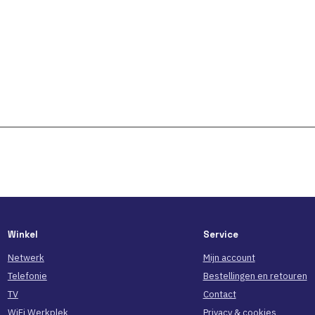
Winkel
Service
Netwerk
Mijn account
Telefonie
Bestellingen en retouren
TV
Contact
WiFi Werkplek
Privacy & cookies