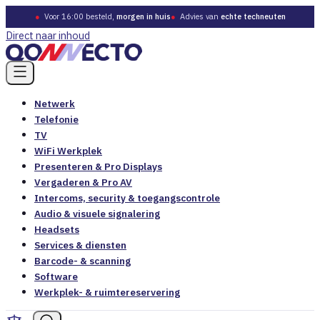
●
Voor 16:00 besteld,
morgen in huis
●
Advies van
echte techneuten
Direct naar inhoud
Netwerk
Telefonie
TV
WiFi Werkplek
Presenteren & Pro Displays
Vergaderen & Pro AV
Intercoms, security & toegangscontrole
Audio & visuele signalering
Headsets
Services & diensten
Barcode- & scanning
Software
Werkplek- & ruimtereservering