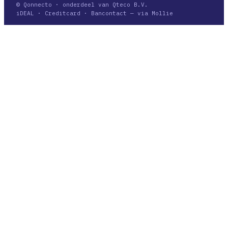
© Qonnecto · onderdeel van Qteco B.V.
iDEAL · Creditcard · Bancontact — via Mollie