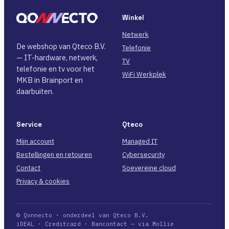
Winkel
Netwerk
De webshop van Qteco B.V.
Telefonie
— IT-hardware, netwerk,
TV
telefonie en tv voor het
WiFi Werkplek
MKB in Brainport en
daarbuiten.
Service
Qteco
Mijn account
Managed IT
Bestellingen en retouren
Cybersecurity
Contact
Soevereine cloud
Privacy & cookies
© Qonnecto · onderdeel van Qteco B.V.
iDEAL · Creditcard · Bancontact — via Mollie