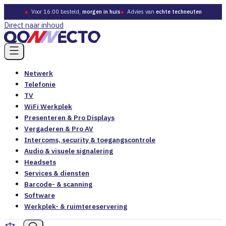
●
Voor 16:00 besteld,
morgen in huis
●
Advies van
echte techneuten
Direct naar inhoud
Netwerk
Telefonie
TV
WiFi Werkplek
Presenteren & Pro Displays
Vergaderen & Pro AV
Intercoms, security & toegangscontrole
Audio & visuele signalering
Headsets
Services & diensten
Barcode- & scanning
Software
Werkplek- & ruimtereservering