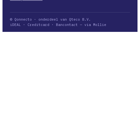
© Qonnecto · onderdeel van Qteco B.V.
iDEAL · Creditcard · Bancontact — via Mollie