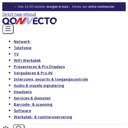
●
Voor 16:00 besteld,
morgen in huis
●
Advies van
echte techneuten
Direct naar inhoud
Netwerk
Telefonie
TV
WiFi Werkplek
Presenteren & Pro Displays
Vergaderen & Pro AV
Intercoms, security & toegangscontrole
Audio & visuele signalering
Headsets
Services & diensten
Barcode- & scanning
Software
Werkplek- & ruimtereservering