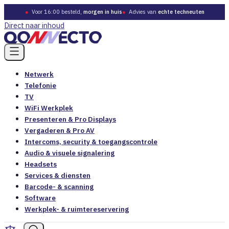
●
Voor 16:00 besteld,
morgen in huis
●
Advies van
echte techneuten
Direct naar inhoud
Netwerk
Telefonie
TV
WiFi Werkplek
Presenteren & Pro Displays
Vergaderen & Pro AV
Intercoms, security & toegangscontrole
Audio & visuele signalering
Headsets
Services & diensten
Barcode- & scanning
Software
Werkplek- & ruimtereservering