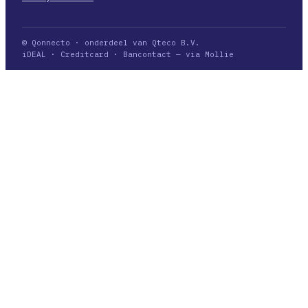
© Qonnecto · onderdeel van Qteco B.V.
iDEAL · Creditcard · Bancontact — via Mollie