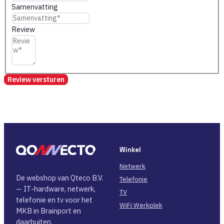
Samenvatting
Review
Review versturen
Winkel
Netwerk
De webshop van Qteco B.V.
Telefonie
— IT-hardware, netwerk,
TV
telefonie en tv voor het
WiFi Werkplek
MKB in Brainport en
daarbuiten.