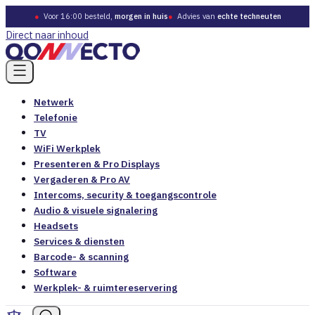
●
Voor 16:00 besteld,
morgen in huis
●
Advies van
echte techneuten
Direct naar inhoud
Netwerk
Telefonie
TV
WiFi Werkplek
Presenteren & Pro Displays
Vergaderen & Pro AV
Intercoms, security & toegangscontrole
Audio & visuele signalering
Headsets
Services & diensten
Barcode- & scanning
Software
Werkplek- & ruimtereservering