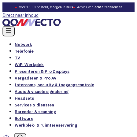
●
Voor 16:00 besteld,
morgen in huis
●
Advies van
echte techneuten
Direct naar inhoud
Netwerk
Telefonie
TV
WiFi Werkplek
Presenteren & Pro Displays
Vergaderen & Pro AV
Intercoms, security & toegangscontrole
Audio & visuele signalering
Headsets
Services & diensten
Barcode- & scanning
Software
Werkplek- & ruimtereservering