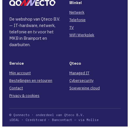
Winkel
Netwerk
De webshop van Qteco B.V.
Telefonie
— IT-hardware, netwerk,
TV
telefonie en tv voor het
WiFi Werkplek
MKB in Brainport en
daarbuiten.
Service
Qteco
Mijn account
Managed IT
Bestellingen en retouren
Cybersecurity
Contact
Soevereine cloud
Privacy & cookies
© Qonnecto · onderdeel van Qteco B.V.
iDEAL · Creditcard · Bancontact — via Mollie