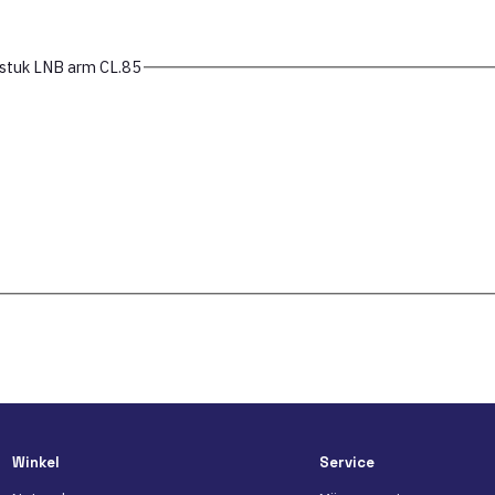
Teleco 10531 spare part Rechter inzetstuk LNB arm CL.85
Winkel
Service