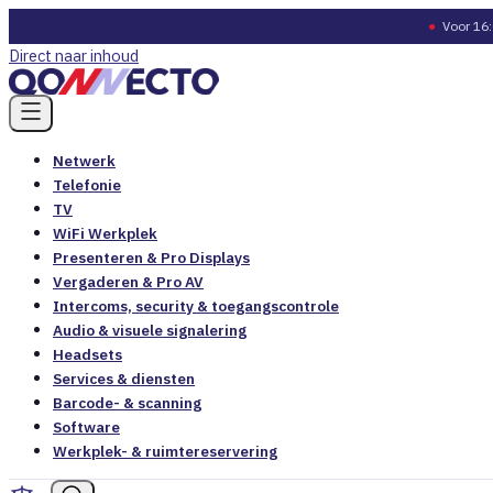
●
Voor 16:
Direct naar inhoud
Netwerk
Telefonie
TV
WiFi Werkplek
Presenteren & Pro Displays
Vergaderen & Pro AV
Intercoms, security & toegangscontrole
Audio & visuele signalering
Headsets
Services & diensten
Barcode- & scanning
Software
Werkplek- & ruimtereservering