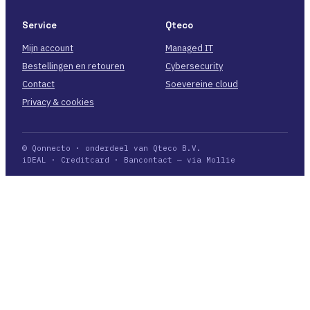
Service
Qteco
Mijn account
Managed IT
Bestellingen en retouren
Cybersecurity
Contact
Soevereine cloud
Privacy & cookies
© Qonnecto · onderdeel van Qteco B.V.
iDEAL · Creditcard · Bancontact — via Mollie