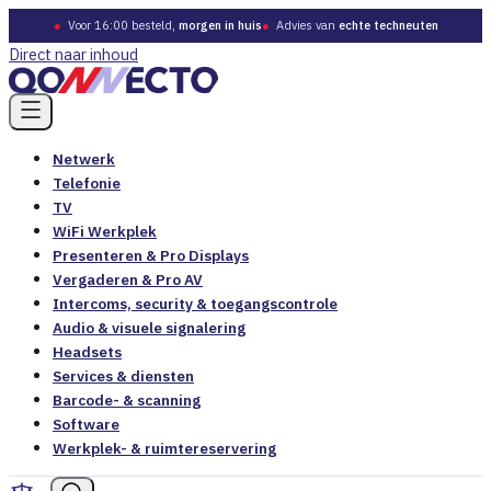
●
Voor 16:00 besteld,
morgen in huis
●
Advies van
echte techneuten
Direct naar inhoud
Netwerk
Telefonie
TV
WiFi Werkplek
Presenteren & Pro Displays
Vergaderen & Pro AV
Intercoms, security & toegangscontrole
Audio & visuele signalering
Headsets
Services & diensten
Barcode- & scanning
Software
Werkplek- & ruimtereservering