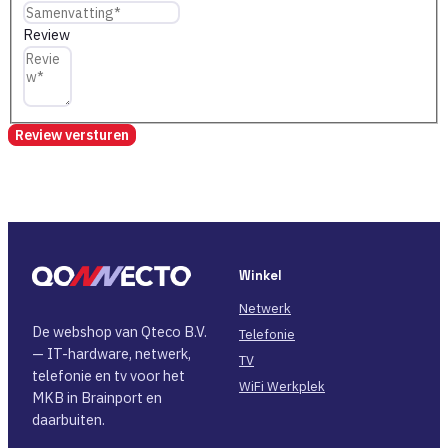
Review
Review versturen
Winkel
Netwerk
De webshop van Qteco B.V.
Telefonie
— IT-hardware, netwerk,
TV
telefonie en tv voor het
WiFi Werkplek
MKB in Brainport en
daarbuiten.