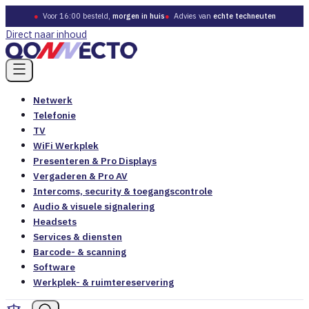
●
Voor 16:00 besteld,
morgen in huis
●
Advies van
echte techneuten
Direct naar inhoud
Netwerk
Telefonie
TV
WiFi Werkplek
Presenteren & Pro Displays
Vergaderen & Pro AV
Intercoms, security & toegangscontrole
Audio & visuele signalering
Headsets
Services & diensten
Barcode- & scanning
Software
Werkplek- & ruimtereservering