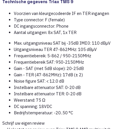
Technische gegevens Triax TMS 9
Voorzien van kleurgecodeerde IF en TER ingangen
Type connector: F (female)
DC ingangsconnector: Phone
Aantal uitgangen: 8x SAT, 1x TER
Max. uitgangsniveau SAT bij -35dB IMD3: 110 dBµV
Uitgangsniveau TER 47-862MHz: 105 dBµV
Frequentiebereik: 5-862 / 950-2150MHz
Frequentiebereik SAT: 950-2150MHz
Gain - SAT (met 5dB slope): 20-25dB
Gain - TER (47-862MHz): 17dB (± 2)
Noise figure SAT: < 12.0 dB
Instelbare attenuator SAT: 0-20 dB
Instelbare attenuator TER: 0-20 dB
Weerstand: 75 Ω
DC spanning: 18VDC
Bedrijfstemperatuur: -20..50 °C
Schrijf uw eigen review