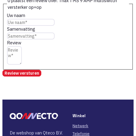
U plaatst een review over:
Triax TMS 9 AMP multiswitch
versterker op=op
Uw naam
Samenvatting
Review
Review versturen
Winkel
Netwerk
De webshop van Qteco B.V.
Telefonie