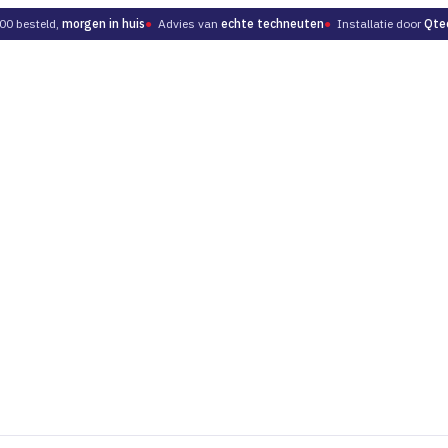
00 besteld,
morgen in huis
●
Advies van
echte techneuten
●
Installatie door
Qte