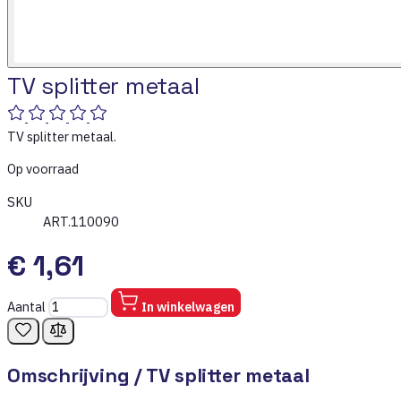
TV splitter metaal
TV splitter metaal.
Op voorraad
SKU
ART.110090
€ 1,61
Aantal
In winkelwagen
Omschrijving /
TV splitter metaal