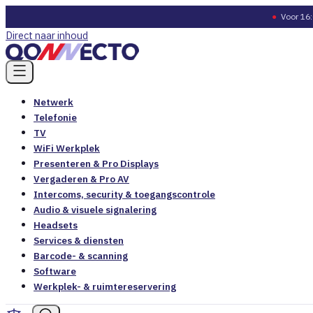
●
Voor 16:
Direct naar inhoud
Netwerk
Telefonie
TV
WiFi Werkplek
Presenteren & Pro Displays
Vergaderen & Pro AV
Intercoms, security & toegangscontrole
Audio & visuele signalering
Headsets
Services & diensten
Barcode- & scanning
Software
Werkplek- & ruimtereservering